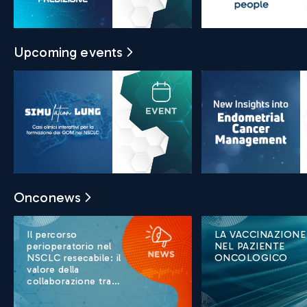
Upcoming events
Onconews
Il percorso
LA VACCINAZIONE
perioperatorio nel
NEL PAZIENTE
NSCLC resecabile: il
ONCOLOGICO
valore della
collaborazione tra
oncologo e chirurgo
- Prof. Federico