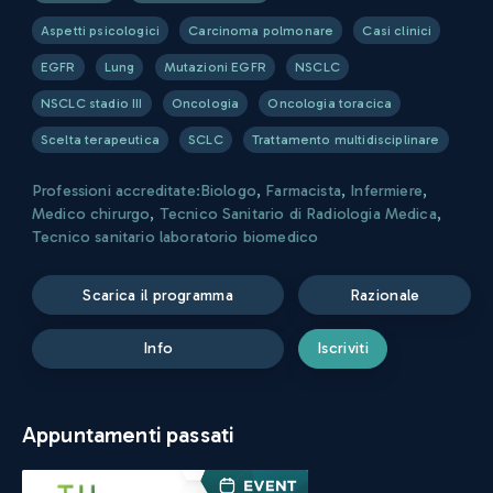
Aspetti psicologici
Carcinoma polmonare
Casi clinici
EGFR
Lung
Mutazioni EGFR
NSCLC
NSCLC stadio III
Oncologia
Oncologia toracica
Scelta terapeutica
SCLC
Trattamento multidisciplinare
Professioni accreditate:
Biologo
,
Farmacista
,
Infermiere
,
Medico chirurgo
,
Tecnico Sanitario di Radiologia Medica
,
Tecnico sanitario laboratorio biomedico
scarica il programma
razionale
info
iscriviti
Appuntamenti passati