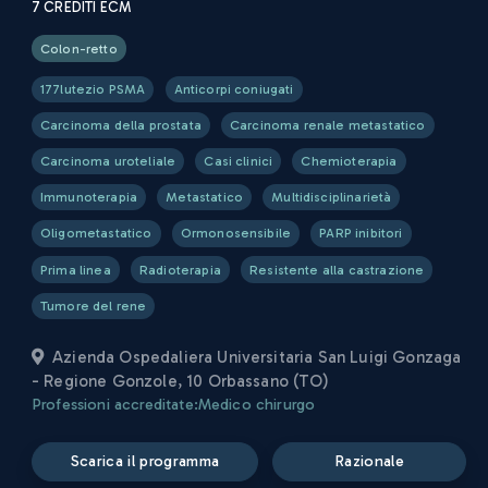
7
CREDITI ECM
Colon-retto
177lutezio PSMA
Anticorpi coniugati
Carcinoma della prostata
Carcinoma renale metastatico
Carcinoma uroteliale
Casi clinici
Chemioterapia
Immunoterapia
Metastatico
Multidisciplinarietà
Oligometastatico
Ormonosensibile
PARP inibitori
Prima linea
Radioterapia
Resistente alla castrazione
Tumore del rene
Azienda Ospedaliera Universitaria San Luigi Gonzaga
- Regione Gonzole, 10 Orbassano (TO)
Professioni accreditate:
Medico chirurgo
scarica il programma
razionale