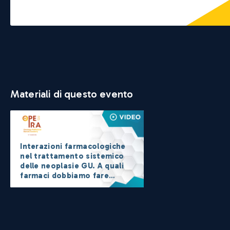
Materiali di questo evento
Interazioni farmacologiche
nel trattamento sistemico
delle neoplasie GU. A quali
farmaci dobbiamo fare
attenzione? L’oncologo si
avvale del parere del
farmacologo