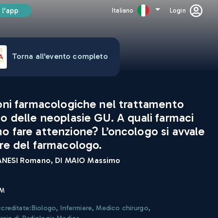
 l'app
Italiano
Login
Torna all'evento completo
ioni farmacologiche nel trattamento
o delle neoplasie GU. A quali farmaci
 fare attenzione? L’oncologo si avvale
re del farmacologo.
NESI Romano, DI MAIO Massimo
CM
ccreditate:
Biologo
,
Infermiere
,
Medico chirurgo
,
ario di Radiologia Medica
,