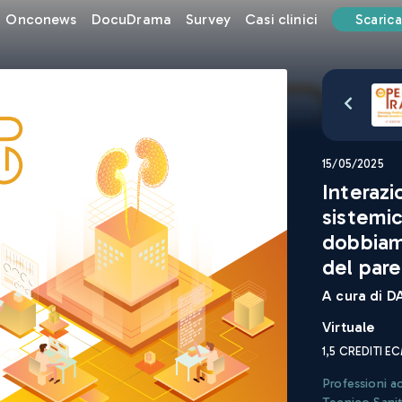
Onconews
DocuDrama
Survey
Casi clinici
Scarica
15/05/2025
Interaz
sistemic
dobbiamo
del pare
A cura di
DA
Virtuale
1,5
CREDITI E
Professioni a
Tecnico Sanit