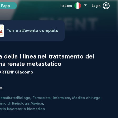
 l'app
Italiano
Login
Torna all'evento completo
a della I linea nel trattamento del
ma renale metastatico
RTENI' Giacomo
CM
ccreditate:
Biologo
,
Farmacista
,
Infermiere
,
Medico chirurgo
,
ario di Radiologia Medica
,
ario laboratorio biomedico