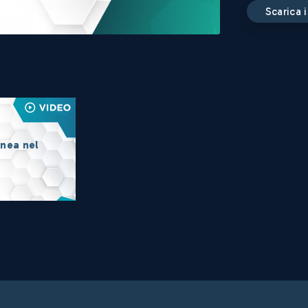
scarica
linea nel
e