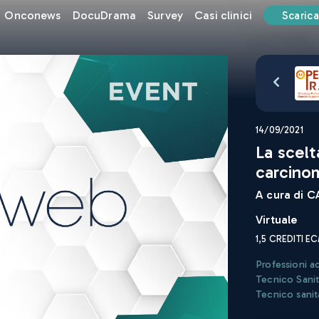
Onconews
DocuDrama
Survey
Casi clinici
Scarica
14/09/2021
La scelt
carcino
A cura di
CA
Virtuale
1,5
CREDITI E
Professioni a
Tecnico Sanit
Tecnico sanit