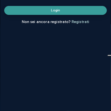
© Doc Congress S.r.l. - All Rights Reserved |
Privacy Policy
|
login
Non sei ancora registrato?
Registrati