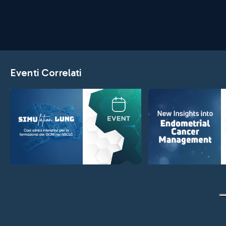
carcinoma uroteliale -
Giuseppe Fornari
Patrizia Giannatempo
Eventi Correlati