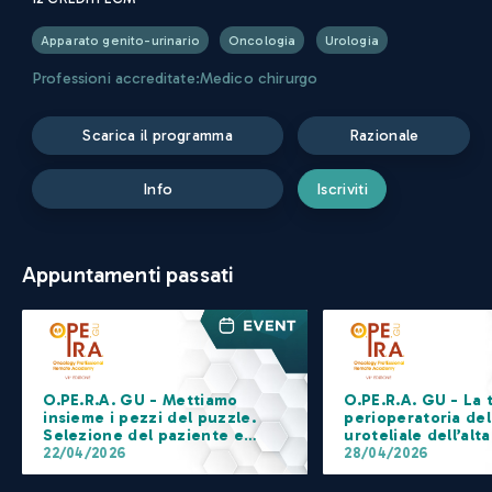
Apparato genito-urinario
Oncologia
Urologia
Professioni accreditate:
Medico chirurgo
scarica il programma
razionale
info
iscriviti
Appuntamenti passati
O.PE.R.A. GU - Mettiamo
O.PE.R.A. GU - La 
insieme i pezzi del puzzle.
perioperatoria de
Selezione del paziente e
uroteliale dell’alta
management del
escretrice e della 
22/04/2026
28/04/2026
trattamento nella
Indicazioni attuali
sequenza terapeutica del
prospettive future