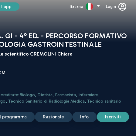
 l'app
Italiano
Login
A. GI - 4° ED. - PERCORSO FORMATIVO
OLOGIA GASTROINTESTINALE
e scientifico
CREMOLINI Chiara
ECM
ccreditate:
Biologo
,
Dietista
,
Farmacista
,
Infermiere
,
rgo
,
Tecnico Sanitario di Radiologia Medica
,
Tecnico sanitario
 il programma
razionale
info
iscriviti