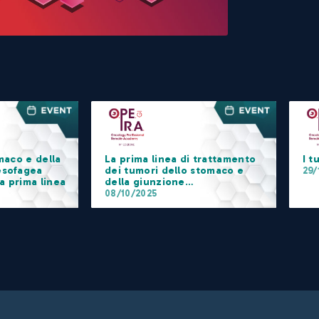
maco e della
La prima linea di trattamento
I t
esofagea
dei tumori dello stomaco e
29/
la prima linea
della giunzione
gastroesofagea metastatici
08/10/2025