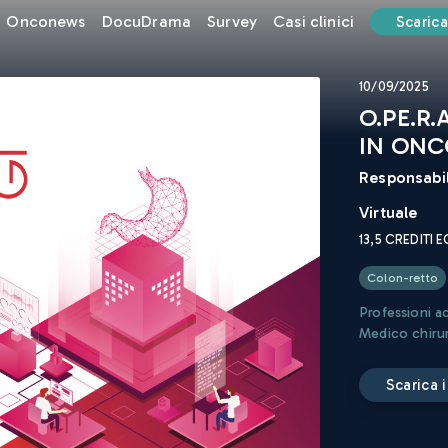
Onconews
DocuDrama
Survey
Casi clinici
Scarica
10/09/2025
O.PE.R.
IN ONC
Responsabil
Virtuale
13,5
CREDITI 
Colon-retto
Professioni a
Medico chiru
scarica