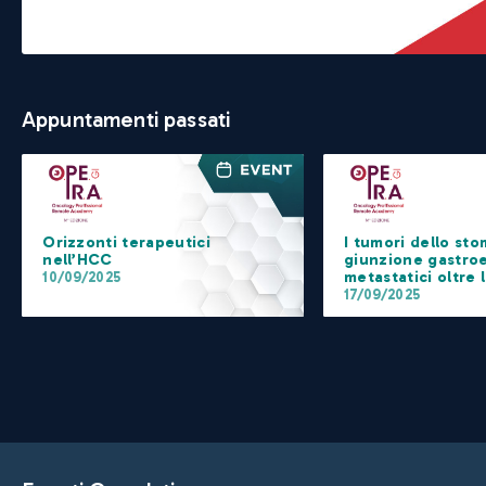
Appuntamenti passati
Orizzonti terapeutici
I tumori dello sto
nell’HCC
giunzione gastro
metastatici oltre 
10/09/2025
17/09/2025