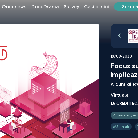
Onconews
DocuDrama
Survey
Casi clinici
Scarica
18/09/2023
Focus su
implicaz
A cura di
PA
Virtuale
1,5
CREDITI E
Apparato gas
MSI-high