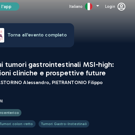
 l'app
Italiano
Login
Torna all'evento completo
i tumori gastrointestinali MSI-high:
ioni cliniche e prospettive future
STORINO Alessandro, PIETRANTONIO Filippo
CM
troenterico
Tumori colon-retto
Tumori Gastro-Instestinali