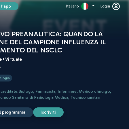
 l'app
Italiano
Login
IVO PREANALITICA: QUANDO LA
NE DEL CAMPIONE INFLUENZA IL
MENTO DEL NSCLC
e+Virtuale
M
ologia
ccreditate:
Biologo
,
Farmacista
,
Infermiere
,
Medico chirurgo
,
cnico Sanitario di Radiologia Medica
,
Tecnico sanitari
 il programma
iscriviti