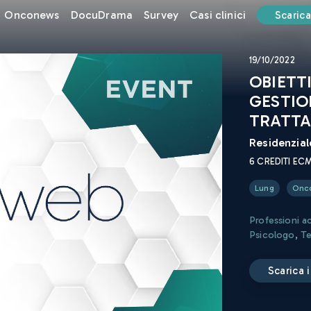
Onconews
DocuDrama
Survey
Casi clinici
Scarica
19/10/2022
OBIETT
GESTIO
TRATTA
Residenzial
6
CREDITI EC
Lung
Onc
Professioni a
Psicologo
,
Te
scarica