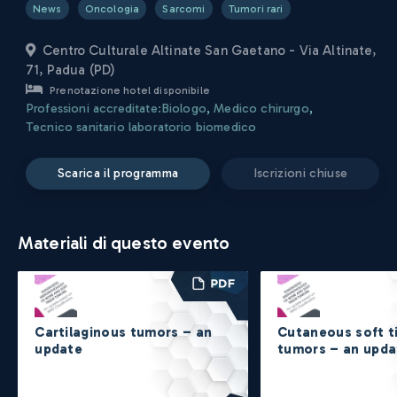
News
Oncologia
Sarcomi
Tumori rari
Centro Culturale Altinate San Gaetano - Via Altinate,
71, Padua (PD)
Prenotazione hotel disponibile
Professioni accreditate:
Biologo
,
Medico chirurgo
,
Tecnico sanitario laboratorio biomedico
scarica il programma
iscrizioni chiuse
Materiali di questo evento
Cartilaginous tumors – an
Cutaneous soft t
update
tumors – an upda