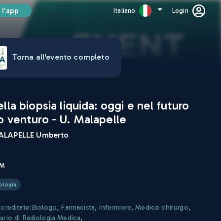
 l'app
Italiano
Login
Torna all'evento completo
lla biopsia liquida: oggi e nel futuro
o venturo - U. Malapelle
LAPELLE Umberto
CM
ologia
ccreditate:
Biologo
,
Farmacista
,
Infermiere
,
Medico chirurgo
,
ario di Radiologia Medica
,