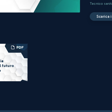
Tecnico sanit
scarica
ia
l futuro
o