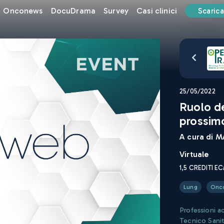
Onconews
DocuDrama
Survey
Casi clinici
Scarica
25/05/2022
Ruolo de
prossim
A cura di
MA
Virtuale
1,5
CREDITI E
Lung
Onc
Professioni a
Tecnico Sanit