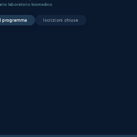
ario laboratorio biomedico
 il programma
iscrizioni chiuse