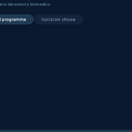
ario laboratorio biomedico
 il programma
iscrizioni chiuse