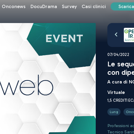
Onconews
DocuDrama
Survey
Casi clinici
Scarica
07/04/2022
Le sequ
con dip
A cura di
NO
Virtuale
1,5
CREDITI E
Lung
Onc
Professioni a
Tecnico Sanit