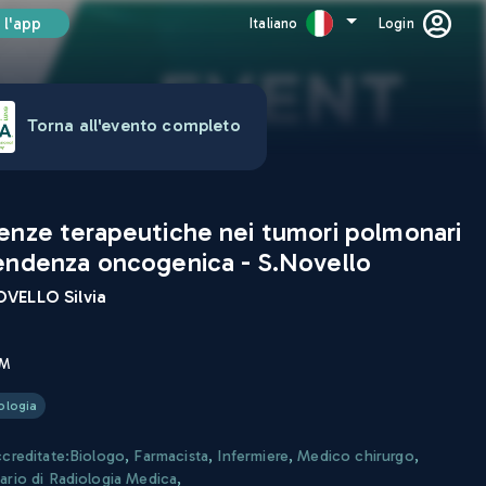
 l'app
Italiano
Login
Torna all'evento completo
enze terapeutiche nei tumori polmonari
endenza oncogenica - S.Novello
VELLO Silvia
CM
ologia
ccreditate:
Biologo
,
Farmacista
,
Infermiere
,
Medico chirurgo
,
ario di Radiologia Medica
,