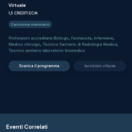
Virtuale
1,5
CREDITI ECM
Carcinoma mammario
Professioni accreditate:
Biologo
,
Farmacista
,
Infermiere
,
Medico chirurgo
,
Tecnico Sanitario di Radiologia Medica
,
Tecnico sanitario laboratorio biomedico
scarica il programma
iscrizioni chiuse
Eventi Correlati